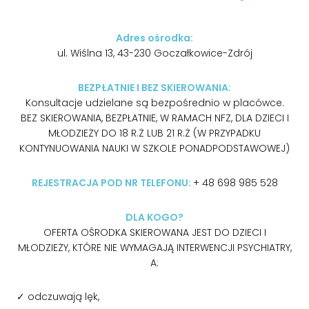
Adres ośrodka:
ul. Wiślna 13, 43-230 Goczałkowice-Zdrój
BEZPŁATNIE I BEZ SKIEROWANIA:
Konsultacje udzielane są bezpośrednio w placówce.
BEZ SKIEROWANIA, BEZPŁATNIE, W RAMACH NFZ, DLA DZIECI I
MŁODZIEŻY DO 18 R.Ż LUB 21 R.Ż (W PRZYPADKU
KONTYNUOWANIA NAUKI W SZKOLE PONADPODSTAWOWEJ)
REJESTRACJA POD NR TELEFONU:
+ 48 698 985 528
DLA KOGO?
OFERTA OŚRODKA SKIEROWANA JEST DO DZIECI I
MŁODZIEŻY, KTÓRE NIE WYMAGAJĄ INTERWENCJI PSYCHIATRY,
A:
odczuwają lęk,