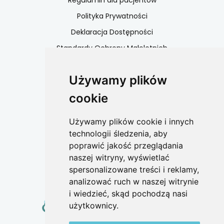
Regulamin dla pacjentów
Polityka Prywatności
Deklaracja Dostępności
Standardy Ochrony Małoletnich
Dane kontaktowe
Używamy plików
Polityka cookies
cookie
Współpraca
Używamy plików cookie i innych
technologii śledzenia, aby
W celu współpracy
poprawić jakość przeglądania
zapraszamy do kontaktu
naszej witryny, wyświetlać
spersonalizowane treści i reklamy,
+48 662 808 365
analizować ruch w naszej witrynie
i wiedzieć, skąd pochodzą nasi
użytkownicy.