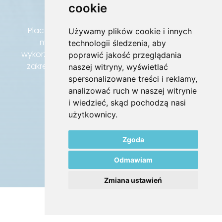
cookie
Placówki medyczne z profesjonalną opieką
Używamy plików cookie i innych
medyczną oraz szeroką diagnostyką
technologii śledzenia, aby
wykorzystującą najnowocześniejsze techniki w
poprawić jakość przeglądania
zakresie psychoterapii, w tym psychoterapii
naszej witryny, wyświetlać
uzależnień dzieci i młodzieży.
spersonalizowane treści i reklamy,
analizować ruch w naszej witrynie
i wiedzieć, skąd pochodzą nasi
użytkownicy.
zobacz nasze placówki
Zgoda
Odmawiam
Zmiana ustawień