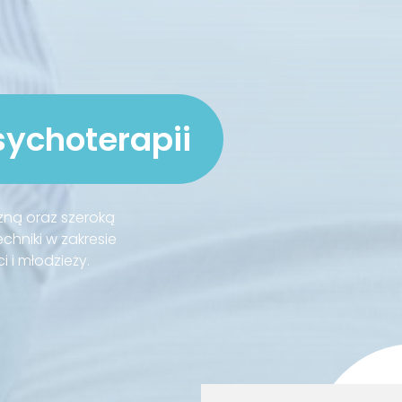
sychoterapii
zną oraz szeroką
hniki w zakresie
 i młodzieży.